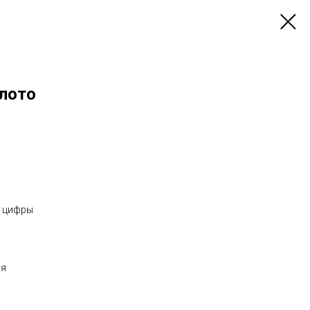
олото
е цифры
ия