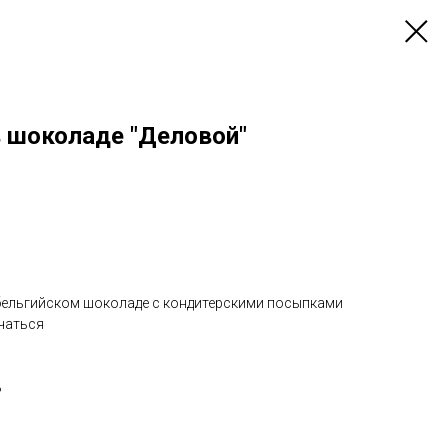
в шоколаде "Деловой"
 бельгийском шоколаде с кондитерскими посыпками
чаться
%