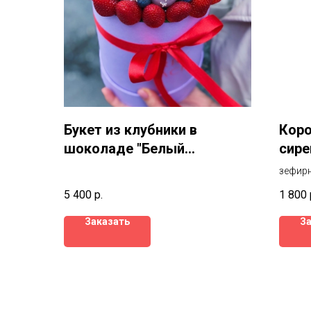
Букет из клубники в
Коро
шоколаде "Белый
сире
шоколад"
зефирн
5 400
р.
1 800
Заказать
З