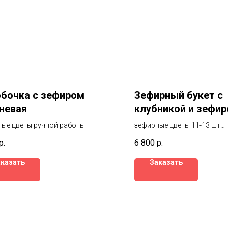
бочка с зефиром
Зефирный букет с
невая
клубникой и зефи
ые цветы ручной работы
зефирные цветы 11-13 шт
клубника в шоколаде 16-20
р.
6 800
р.
аказать
Заказать